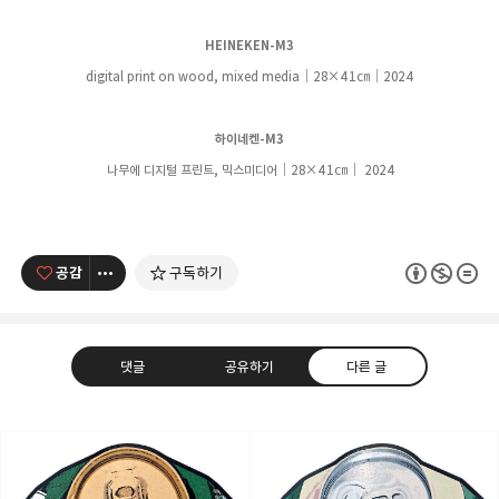
HEINEKEN-M3
digital print on wood, mixed media｜28
×41
㎝
｜
2024
하이네켄-M3
나무에 디지털 프린트, 믹스미디어
｜28
×41
㎝
｜
2024
공감
구독하기
댓글
공유하기
다른 글