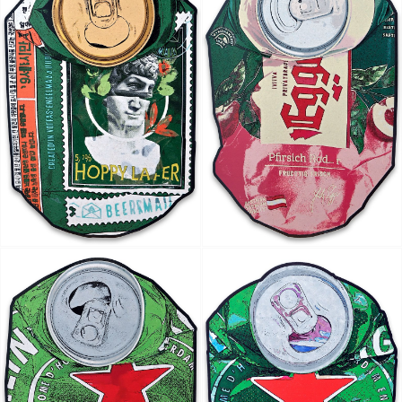
Artist Ock Jinhwa ｜옥진화 작가
Ock Jinhwa｜Ock Jin-hwa｜Artist｜Korea｜옥진화
카카오톡
라인
트위터
Facebo
｜Pop art｜Print｜Digital｜NFT
구독하기
밴드
네이버 블로그
Pocket
Everno