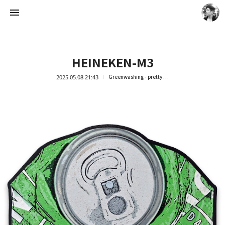
HEINEKEN-M3
2025.05.08 21:43
Greenwashing - pretty trash
Artist Ock Jinhwa ｜옥진화 작가
옥진화