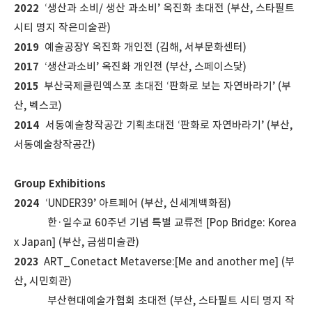
2022
‘생산과 소비/ 생산 과소비’ 옥진화 초대전 (부산, 스타필트
시티 명지 작은미술관)
2019
예술공장Y 옥진화 개인전 (김해, 서부문화센터)
2017
‘생산과소비’ 옥진화 개인전 (부산, 스페이스닻)
2015
부산국제클린엑스포 초대전 ‘판화로 보는 자연바라기’ (부
산, 벡스코)
2014
서동예술창작공간 기획초대전 ‘판화로 자연바라기’ (부산,
서동예술창작공간)
Group Exhibitions
2024
‘UNDER39’
아트페어
(
부산
,
신세계백화점
)
한
·
일수교
60
주년 기념 특별 교류전
[Pop Bridge: Korea
x Japan] (
부산
,
금샘미술관
)
2023
ART_Conetact Metaverse:[Me and another me] (부
산, 시민회관)
부산현대예술가협회 초대전 (부산, 스타필트 시티 명지 작