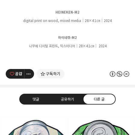
HEINEKEN-M2
digital print on wood, mixed media｜28
×41
㎝
｜
2024
하이네켄-M2
나무에 디지털 프린트, 믹스미디어
｜28
×41
㎝
｜
2024
공감
구독하기
댓글
공유하기
다른 글