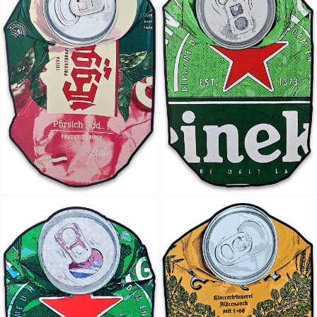
Artist Ock Jinhwa ｜옥진화 작가
Ock Jinhwa｜Ock Jin-hwa｜Artist｜Korea｜옥진화
카카오톡
라인
트위터
Facebo
｜Pop art｜Print｜Digital｜NFT
구독하기
밴드
네이버 블로그
Pocket
Everno