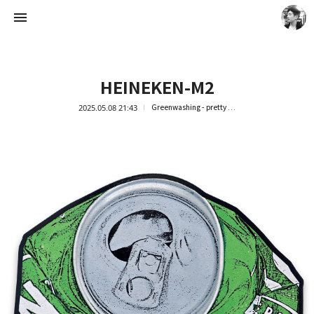
HEINEKEN-M2
2025.05.08 21:43
Greenwashing - pretty trash
Artist Ock Jinhwa ｜옥진화 작가
옥진화