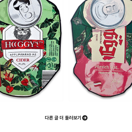
wa ｜옥진화 작가
hwa｜Artist｜Korea｜옥진화｜Pop art｜Print｜Digital｜NFT
라인
트위터
Facebook
카카오스토
Pocket
Evernote
다른 글 더 둘러보기