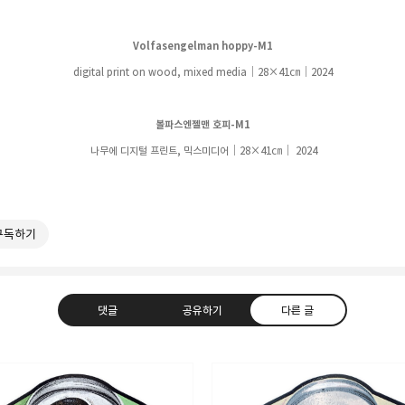
Volfasengelman hoppy-M1
digital print on wood, mixed media｜28
×41
㎝
｜
2024
볼파스엔젤맨 호피-M1
나무에 디지털 프린트, 믹스미디어
｜28
×41
㎝
｜
2024
구독하기
댓글
공유하기
다른 글