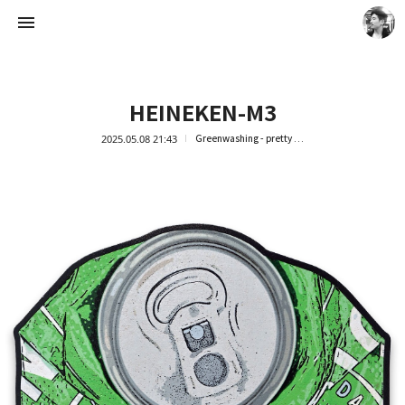
HEINEKEN-M3
2025.05.08 21:43
Greenwashing - pretty trash
Artist Ock Jinhwa ｜옥진화 작가
옥진화