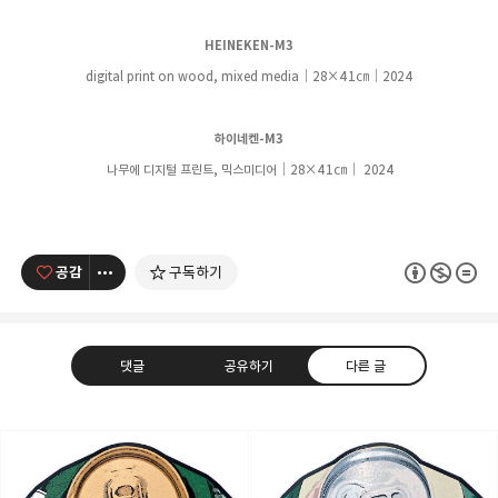
HEINEKEN-M3
digital print on wood, mixed media｜28
×41
㎝
｜
2024
하이네켄-M3
나무에 디지털 프린트, 믹스미디어
｜28
×41
㎝
｜
2024
공감
구독하기
댓글
공유하기
다른 글