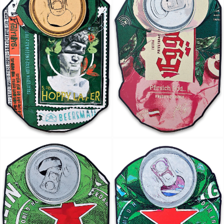
Artist Ock Jinhwa ｜옥진화 작가
Ock Jinhwa｜Ock Jin-hwa｜Artist｜Korea｜옥진화
카카오톡
라인
트위터
Facebo
｜Pop art｜Print｜Digital｜NFT
구독하기
밴드
네이버 블로그
Pocket
Everno