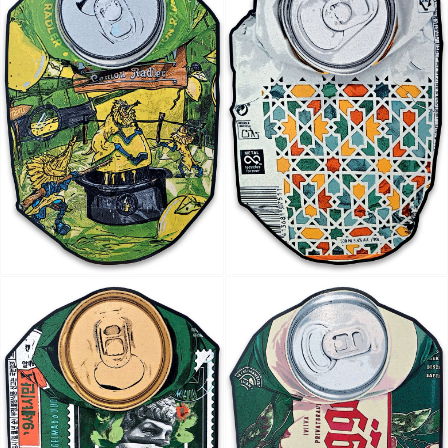
Artist Ock Jinhwa ｜옥진화 작가
Ock Jinhwa｜Ock Jin-hwa｜Artist｜Korea｜옥진화
카카오톡
라인
트위터
Facebo
｜Pop art｜Print｜Digital｜NFT
구독하기
밴드
네이버 블로그
Pocket
Everno