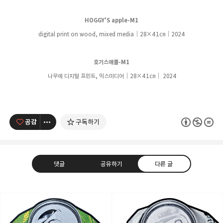
HOGGY'S apple-M1
digital print on wood, mixed media｜28
×41
㎝
｜
2024
호기스애플-M1
나무에 디지털 프린트, 믹스미디어
｜28
×41
㎝
｜
2024
공감
구독하기
댓글
공유하기
다른 글