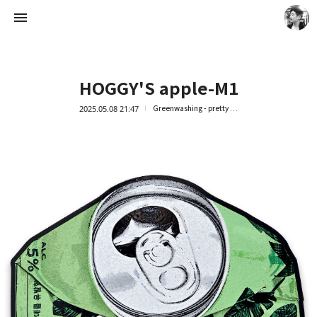
HOGGY'S apple-M1
2025.05.08 21:47
Greenwashing - pretty trash
Artist Ock Jinhwa ｜옥진화 작가
옥진화