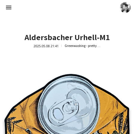
Aldersbacher Urhell-M1
2025.05.08 21:41
Greenwashing - pretty trash
Artist Ock Jinhwa ｜옥진화 작가
옥진화