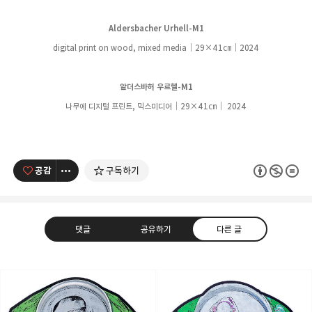
Aldersbacher Urhell-M1
digital print on wood, mixed media｜29
×41
㎝
｜
2024
알더스바허 우르헬-M1
나무에 디지털 프린트, 믹스미디어
｜29
×41
㎝
｜
2024
공감
구독하기
댓글
공유하기
다른 글