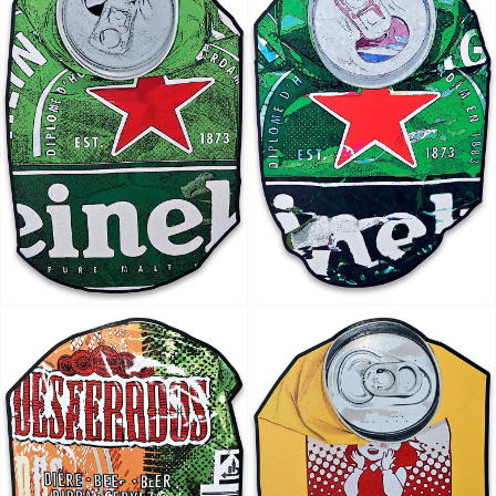
Artist Ock Jinhwa ｜옥진화 작가
Ock Jinhwa｜Ock Jin-hwa｜Artist｜Korea｜옥진화
카카오톡
라인
트위터
Facebo
｜Pop art｜Print｜Digital｜NFT
구독하기
밴드
네이버 블로그
Pocket
Everno