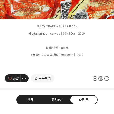
FANCY TRACE -
SUPER BOCK
digital print on canvas｜60
×90
㎝
｜
2019
화려한흔적-
슈퍼복
캔버스에 디지털 프린트
｜60
×90
㎝
｜
2019
공감
구독하기
댓글
공유하기
다른 글