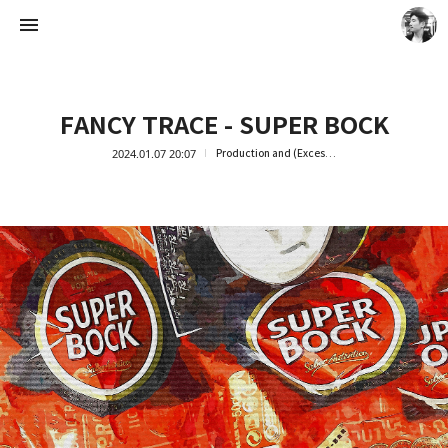
FANCY TRACE - SUPER BOCK
2024.01.07 20:07
Production and (Excessive) Consumption
Artist Ock Jinhwa ｜옥진화 작가
옥진화