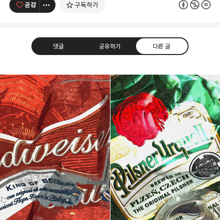
공감
구독하기
댓글
공유하기
다른 글
Artist Ock Jinhwa ｜옥진화 작가
Ock Jinhwa｜Ock Jin-hwa｜Artist｜Korea｜옥진화
카카오톡
라인
트위터
Facebo
｜Pop art｜Print｜Digital｜NFT
구독하기
밴드
네이버 블로그
Pocket
Everno