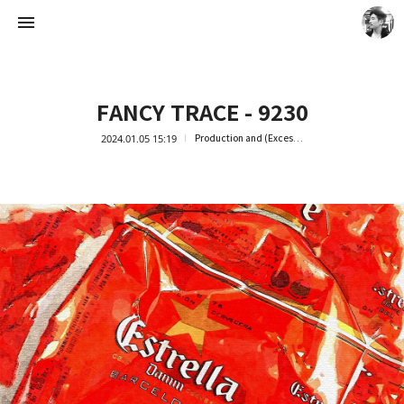
FANCY TRACE - 9230
2024.01.05 15:19
Production and (Excessive) Consumption
Artist Ock Jinhwa ｜옥진화 작가
옥진화