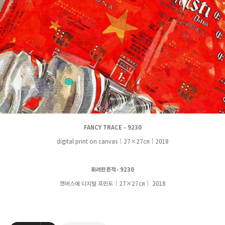
FANCY TRACE -
9230
digital print on canvas｜27
×27
㎝
｜
2018
화려한흔적-
9230
캔버스에 디지털 프린트
｜27
×27
㎝
｜
2018