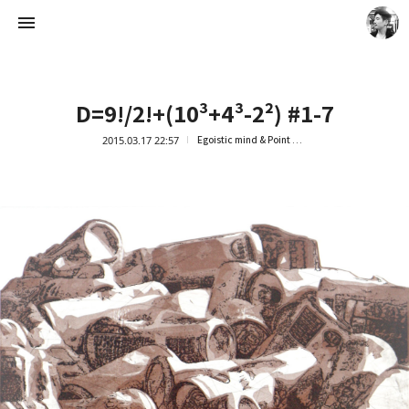
D=9!/2!+(10³+4³-2²) #1-7
2015.03.17 22:57
Egoistic mind & Point of view
Artist Ock Jinhwa ｜옥진화 작가
옥진화