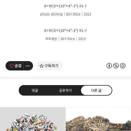
D=9!/2!+(10³+4³-2²) #1-7
photo etching｜60
×90
㎝
｜
2013
D=9!/2!+(10³+4³-2²) #1-7
포토에칭｜60
×90
㎝
｜
2013
공감
구독하기
댓글
공유하기
다른 글
Artist Ock Jinhwa ｜옥진화 작가