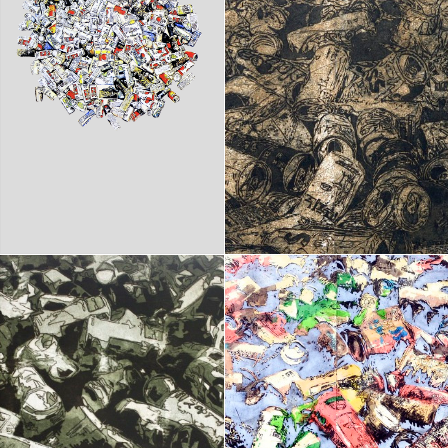
Ock Jinhwa｜Ock Jin-hwa｜Artist｜Korea｜옥진화
카카오톡
라인
트위터
Facebo
｜Pop art｜Print｜Digital｜NFT
구독하기
밴드
네이버 블로그
Pocket
Everno