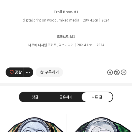
Troll Brew-M1
digital print on wood, mixed media｜28
×41
㎝
｜
2024
트롤브루-M1
나무에 디지털 프린트, 믹스미디어
｜28
×41
㎝
｜
2024
공감
구독하기
댓글
공유하기
다른 글