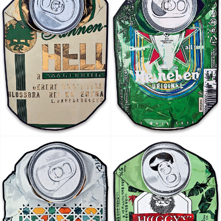
Artist Ock Jinhwa ｜옥진화 작가
Ock Jinhwa｜Ock Jin-hwa｜Artist｜Korea｜옥진화
카카오톡
라인
트위터
Facebo
｜Pop art｜Print｜Digital｜NFT
구독하기
밴드
네이버 블로그
Pocket
Everno