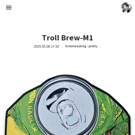
Troll Brew-M1
2025.05.08 21:50
Greenwashing - pretty trash
Artist Ock Jinhwa ｜옥진화 작가
옥진화