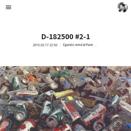
D-182500 #2-1
2015.03.17 22:50
Egoistic mind & Point of view
Artist Ock Jinhwa ｜옥진화 작가
옥진화