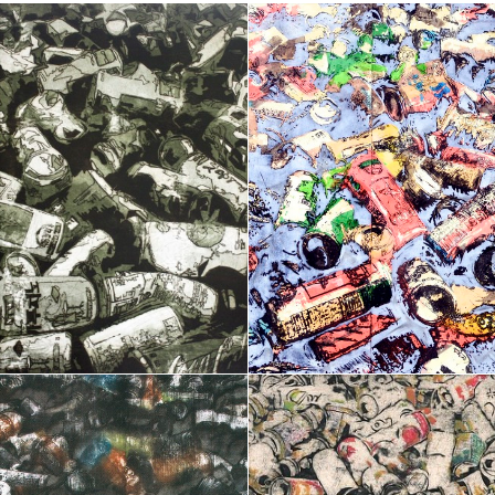
Artist Ock Jinhwa ｜옥진화 작가
Ock Jinhwa｜Ock Jin-hwa｜Artist｜Korea｜옥진화
카카오톡
라인
트위터
Facebo
｜Pop art｜Print｜Digital｜NFT
구독하기
밴드
네이버 블로그
Pocket
Everno